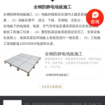
全钢防静电地板施工
全钢防静电地板施工（1）地板的铺装应在屋内土建及装修结束后开
展；（2）地板应整平、清洁、干燥、无堆物、无积尘；（3）布局
在地板下的电缆线、电器、空气等管道及通风系统应在安装使用地
板前工程施工结束；（4）重型机器设备底座固定应完工，安装设备
在底座上，底座高度应同地板上表面层进行一致高度；（5）工程施
工现场配备220V/50HZ电源和水源。
全钢防静电地板施工
静电危害非常大，静电倘若无法把控，很有可能会
产生一连串亏损，尤其是在半导体及电子产品行
业，产生产品...
全钢防静电地板施工
全钢防静电地板​施工准备
全钢防静电地板施工​标准
共
1
页
1
条数据
地址：深圳市龙岗区坂田街道新雪社区上雪科技城一路二号c栋厂房