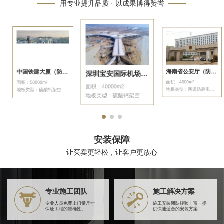
用专业提升品质 · 以成果博得赞誉
中国铁建大厦（防静电地板）
海南省公安厅（防静电地板）
深圳宝安国际机场（防静电地板）
面积：50000m²
面积：4600m²
面积：40000m2
地板类型：硫酸钙架空地板
地板类型：陶瓷防静电地板
地板类型：硫酸钙架空地板
安装保障
让买卖更轻松，让客户更放心
专业施工团队
施工解决方案
专业人员免费上门量尺寸，
施工安装团队经验丰富，提
保证工程的准确性。
供快速适合的安装方案！