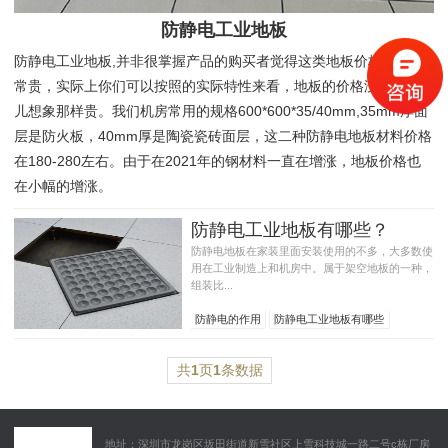
防静电工业地板
防静电工业地板,并非很掌握产品的购买者觉得这类地板价格肯定非
常贵，实际上你们可以按照的实际特性来看，地板的价格没有大伙
儿想象那样贵。我们机房常用的规格600*600*35/40mm,35mm厚面
层是防火板，40mm厚是陶瓷瓷砖面层，这二种防静电地板材料价格
在180-280左右。由于在2021年的钢材料一直在增涨，地板价格也
在小幅的增涨。
防静电工业地板有哪些？
防静电地板在家装里面安装使用的不多，大多数使
用在工业制造上和机房中。属于架空地板的一种，
组装比...
防静电的作用
防静电工业地板有哪些
防静电地板的种类
共
1
页
1
条数据
地址：深圳市龙岗区坂田街道新雪社区上雪科技城一路二号c栋厂房