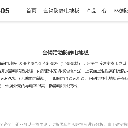
405
首页
全钢防静电地板
产品中心
林德
全钢活动防静电地板
防静电地板,选用优质合金冷轧钢板（宝钢钢材），经拉伸后焊接挤压成型
后开展静电喷塑处理，内部腔体充填标准纯水泥，上表面层黏贴高耐磨防
L）或PVC板（无贴面为裸板），四周为直边或折边。钢制防静电地板是在
泥，金属外壳的导电率很高，防静电特性突出。
？这个问题不可以一概而论，要按照您的实际情况进行分析。由于钢制抗