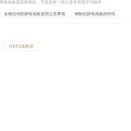
静电地板是防静电的，可是还有一部分是具有架空功效并...
全钢活动防静电地板使用注意事项
钢制抗静电地板的特性
共
1
页
1
条数据