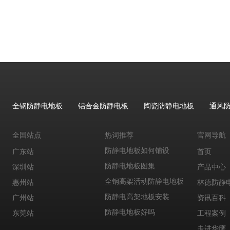
进口防静电地板
防静电地板铺设
全钢防静电地板施工
抗静电地板规格
pvc防静电地板参数和规格
网络地板防静电
防静电网络地板
全钢防静电地板
铝合金防静电板
陶瓷防静电地板
通风
网络防静电地板
防静电地板直销
全国站点
热词推荐
官网导航
防静电地板如何铺设
广东站
首页
防静电地板图集
深圳站
产品中心
全钢高架活动防静电地板
惠州站
林德防静
防静电高架地板安装
广州站
资讯百科
防静电地板好吗
东莞站
工程案例
张家口防静电地板
走进华鹰