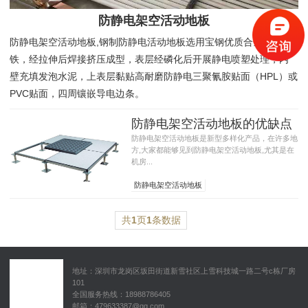
防静电架空活动地板
防静电架空活动地板,钢制防静电活动地板选用宝钢优质合金冷轧钢
铁，经拉伸后焊接挤压成型，表层经磷化后开展静电喷塑处理，内
壁充填发泡水泥，上表层黏贴高耐磨防静电三聚氰胺贴面（HPL）或
PVC贴面，四周镶嵌导电边条。
防静电架空活动地板的优缺点
防静电架空活动地板是新型多样化产品，在许多地
方,大家都能够见到防静电架空活动地板,尤其是在
机房...
防静电架空活动地板
防静电架空活动地板的优缺点
防静电架空活动地板有哪些方面类型
共
1
页
1
条数据
地址：深圳市龙岗区坂田街道新雪社区上雪科技城一路二号c栋厂房
101
全国服务热线：18988786405
邮箱：479633387@qq.com