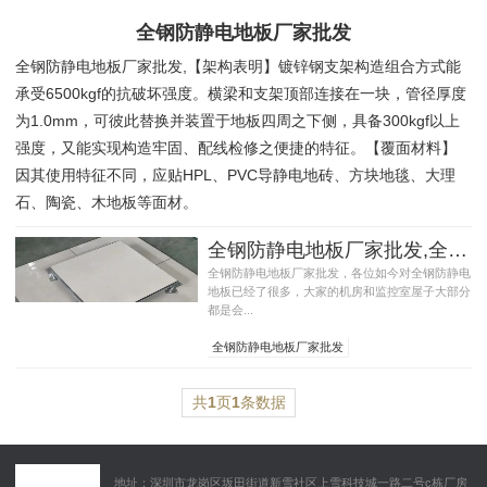
全钢防静电地板厂家批发
全钢防静电地板厂家批发,【架构表明】镀锌钢支架构造组合方式能
承受6500kgf的抗破坏强度。横梁和支架顶部连接在一块，管径厚度
为1.0mm，可彼此替换并装置于地板四周之下侧，具备300kgf以上
强度，又能实现构造牢固、配线检修之便捷的特征。【覆面材料】
因其使用特征不同，应贴HPL、PVC导静电地砖、方块地毯、大理
石、陶瓷、木地板等面材。
全钢防静电地板厂家批发,全钢防静电地板​性能参数
全钢防静电地板厂家批发，各位如今对全钢防静电
地板已经了很多，大家的机房和监控室屋子大部分
都是会...
全钢防静电地板厂家批发
全钢防静电地板​性能参数
全钢防静电地板​材料构成
共
1
页
1
条数据
地址：深圳市龙岗区坂田街道新雪社区上雪科技城一路二号c栋厂房