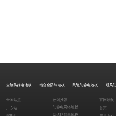
钢质防静电活动地板
防静电地板有什么用
防静电地板市场价格
防静电地板是什么
防静电地板厚度
防静电地板的作用是什么
防静电地板是什么材质
进口防静电地板
防静电地板铺设
全钢防静电地板施工
抗静电地板规格
全钢防静电地板
铝合金防静电板
陶瓷防静电地板
通风
pvc防静电地板参数和规格
网络地板防静电
全国站点
热词推荐
官网导航
防静电网络地板
广东站
首页
网络防静电地板
深圳站
产品中心