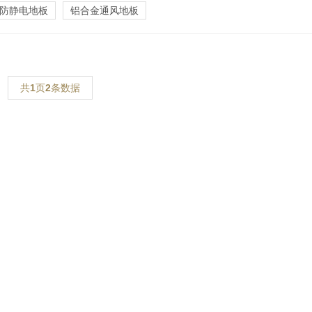
防静电地板
铝合金通风地板
共
1
页
2
条数据